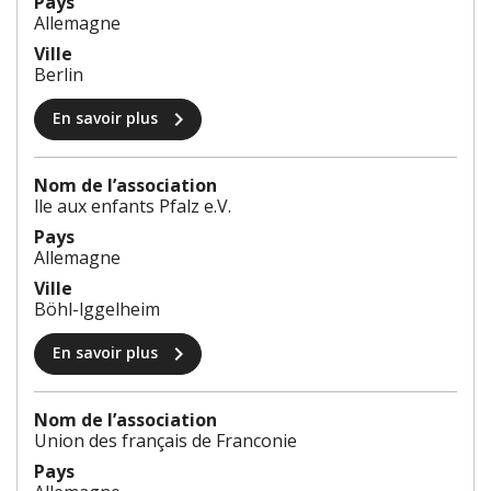
Pays
Allemagne
Ville
Berlin
chevron_right
En savoir plus
Nom de l’association
lle aux enfants Pfalz e.V.
Pays
Allemagne
Ville
Böhl-lggelheim
chevron_right
En savoir plus
Nom de l’association
Union des français de Franconie
Pays