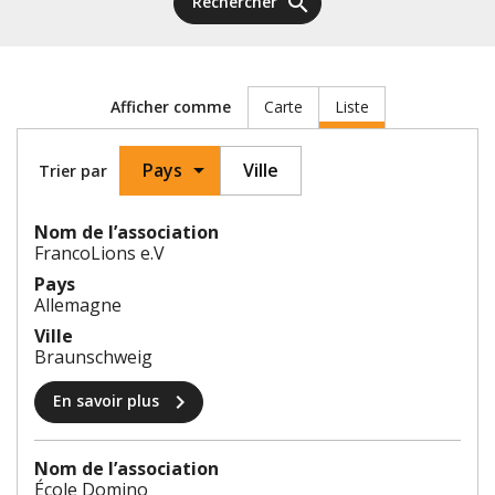
search
Rechercher
Carte
Liste
Afficher comme
Pays
Ville
Trier
par
ordre
Nom de l’association
décroissant
FrancoLions e.V
Pays
Allemagne
Ville
Braunschweig
chevron_right
En savoir plus
Nom de l’association
École Domino