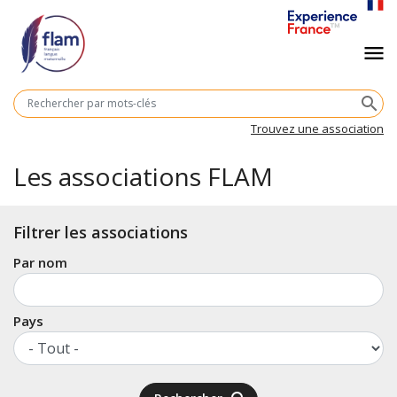
Aller
au
Navigation
menu
contenu
principal
principale
M
search
cl
Trouvez une association
Les associations FLAM
Filtrer les associations
Par nom
Pays