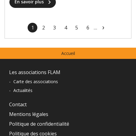
chevron_right
En savoir plus
Pagination
›
1
2
3
4
5
6
…
Page
Page
Page
Page
Page
Page
Page
courante
suivante
Menu
Accueil
prefooter
Navigation
Les associations FLAM
du
-
Carte des associations
-
Actualités
pied
de
Contact
Mentions légales
page
Politique de confidentialité
Politique des cookies