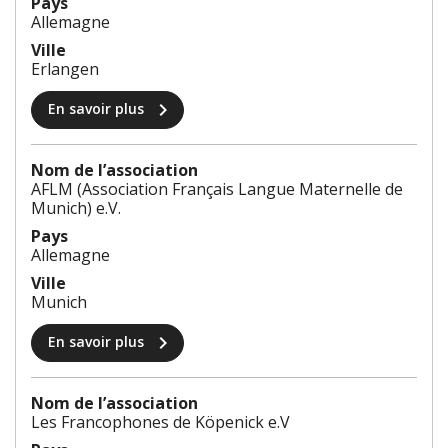
Pays
Allemagne
Ville
Erlangen
chevron_right
En savoir plus
Nom de l’association
AFLM (Association Français Langue Maternelle de
Munich) e.V.
Pays
Allemagne
Ville
Munich
chevron_right
En savoir plus
Nom de l’association
Les Francophones de Köpenick e.V