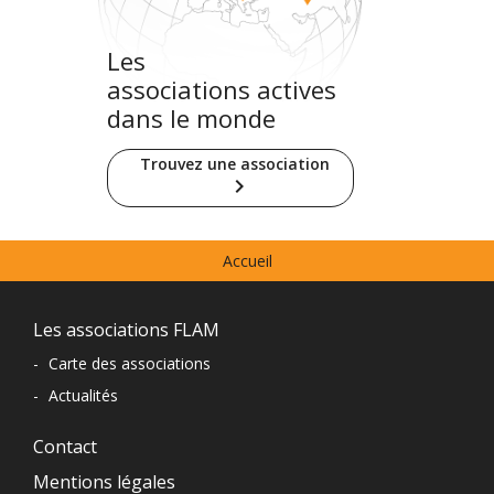
Les
associations actives
dans le monde
Trouvez une association
keyboard_arrow_right
Menu
Accueil
prefooter
Navigation
Les associations FLAM
du
-
Carte des associations
-
Actualités
pied
de
Contact
Mentions légales