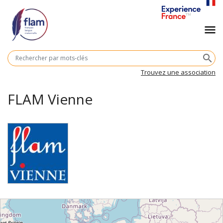
Aller
au
Navigation
menu
contenu
principal
principale
M
search
cl
Trouvez une association
FLAM Vienne