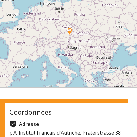
⇧
©
OpenStreetMap
contributors.
Coordonnées
»
beenhere
Adresse
p.A. Institut Francais d'Autriche, Praterstrasse 38