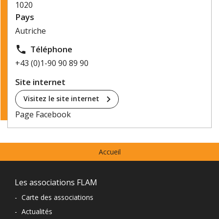
1020
Pays
Autriche
local_phone
Téléphone
+43 (0)1-90 90 89 90
Site internet
chevron_right
Visitez le site internet
Page Facebook
Menu
Accueil
prefooter
Navigation
Les associations FLAM
du
-
Carte des associations
-
Actualités
pied