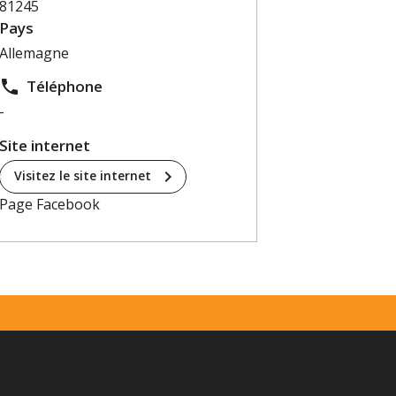
81245
Pays
Allemagne
local_phone
Téléphone
-
Site internet
chevron_right
Visitez le site internet
Page Facebook