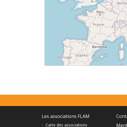
⇧
©
OpenStreetMap
contributors.
»
Menu
prefooter
Navigation
Les associations FLAM
Cont
-
Carte des associations
Ment