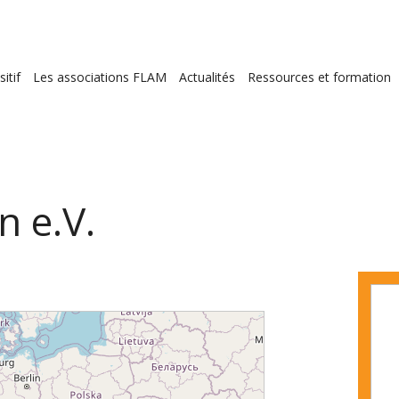
ion
itif
Les associations FLAM
Actualités
Ressources et formation
le
 e.V.