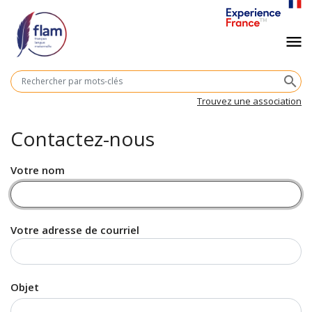
Aller
au
Navigation
menu
contenu
principal
principale
M
search
cl
Trouvez une association
Contactez-nous
Votre nom
Votre adresse de courriel
Objet