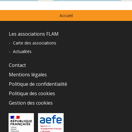
⇧
Menu
©
OpenStreetMap
contributors.
Accueil
prefooter
»
Navigation
Les associations FLAM
du
-
Carte des associations
-
Actualités
pied
de
Contact
Mentions légales
page
Politique de confidentialité
Politique des cookies
Gestion des cookies