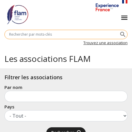
Aller
au
Navigation
menu
contenu
principal
principale
M
search
cl
Trouvez une association
Les associations FLAM
Filtrer les associations
Par nom
Pays