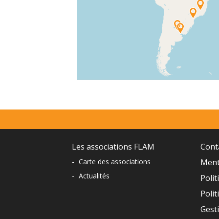
⇧
©
OpenStreetMap
contributors.
Menu
»
prefooter
Navigation
Les associations FLAM
Cont
-
Carte des associations
Ment
du
-
Actualités
Polit
pied
Polit
de
Gest