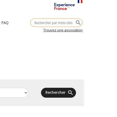
Mots-
search
FAQ
clés
Trouvez une association
search
Rechercher