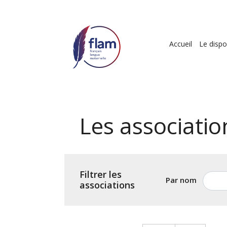
Aller
au
contenu
Navigat
principal
Accueil
Le dispos
principa
Les associati
Filtrer les
Par nom
associations