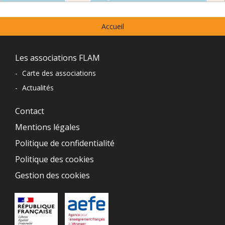
⇧
Menu
©
OpenStreetMap
contributors.
Accueil
prefooter
»
Navigation
Les associations FLAM
du
-
Carte des associations
-
Actualités
pied
de
Contact
Mentions légales
page
Politique de confidentialité
Politique des cookies
Gestion des cookies