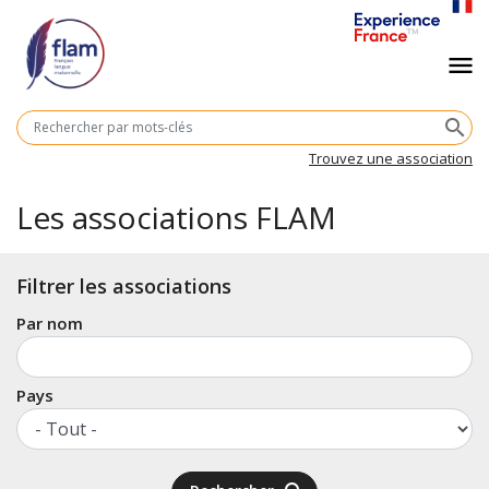
Aller
au
Navigation
menu
contenu
principal
principale
M
search
cl
Trouvez une association
Les associations FLAM
Filtrer les associations
Par nom
Pays