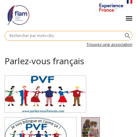
Aller
au
Navigation
menu
contenu
principal
principale
M
search
cl
Trouvez une association
Parlez-vous français