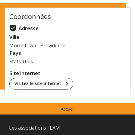
©
OpenStreetMap
contributors.
Coordonnées
»
beenhere
Adresse
Ville
Morristown - Providence
Pays
États-Unis
Site internet
chevron_right
Visitez le site internet
Menu
Accueil
prefooter
Navigation
Les associations FLAM