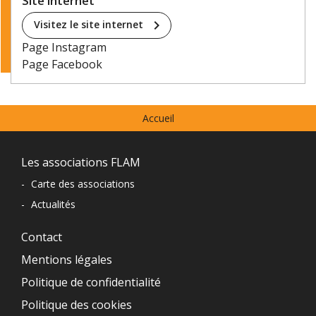
Site internet
chevron_right
Visitez le site internet
Page Instagram
Page Facebook
Menu
Accueil
prefooter
Navigation
Les associations FLAM
du
-
Carte des associations
-
Actualités
pied
de
Contact
Mentions légales
page
Politique de confidentialité
Politique des cookies