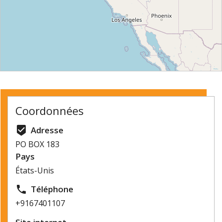
⇧
©
OpenStreetMap
contributors.
Coordonnées
»
beenhere
Adresse
PO BOX 183
Pays
États-Unis
local_phone
Téléphone
+9167401107