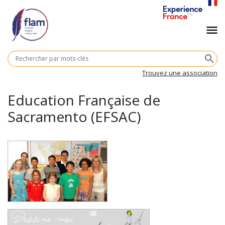
Aller
au
Navigation
menu
contenu
principal
principale
M
search
cl
Trouvez une association
Education Française de
Sacramento (EFSAC)