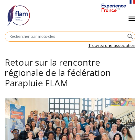
Aller
au
Navigation
menu
contenu
principal
principale
M
search
cl
Trouvez une association
Retour sur la rencontre
régionale de la fédération
Parapluie FLAM