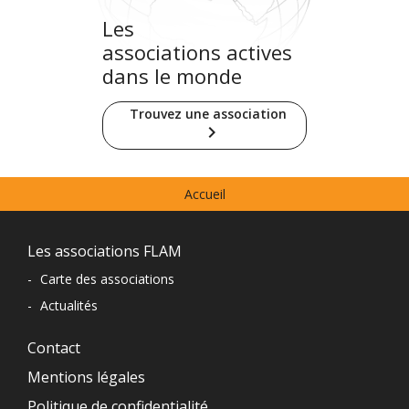
Les
associations actives
dans le monde
Trouvez une association
keyboard_arrow_right
Menu
Accueil
prefooter
Navigation
Les associations FLAM
du
-
Carte des associations
-
Actualités
pied
de
Contact
Mentions légales
page
Politique de confidentialité