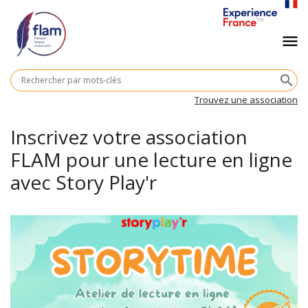
Aller
au
Navigation
menu
contenu
principal
principale
M
search
cl
Trouvez une association
Inscrivez votre association
FLAM pour une lecture en ligne
avec Story Play'r