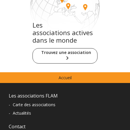
Les
associations actives
dans le monde
Trouvez une association
keyboard_arrow_right
Menu
Accueil
prefooter
Navigation
Les associations FLAM
du
-
Carte des associations
-
Actualités
pied
de
Contact